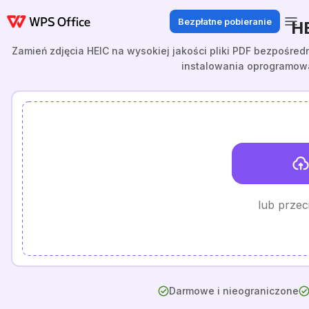
Bezpłatne pobieranie
H
Zamień zdjęcia HEIC na wysokiej jakości pliki PDF bezpośred
instalowania oprogramowan
lub przeci
Darmowe i nieograniczone