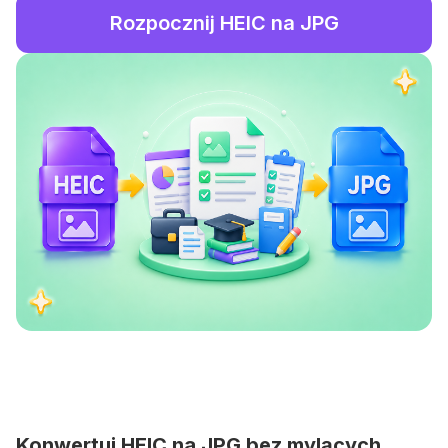
Rozpocznij HEIC na JPG
Konwertuj HEIC na JPG bez mylących