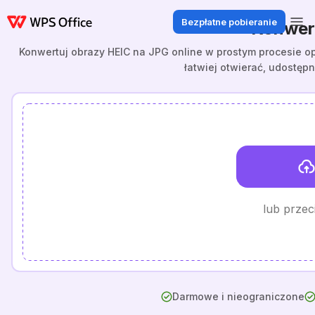
Bezpłatne pobieranie
Konwer
Konwertuj obrazy HEIC na JPG online w prostym procesie opa
łatwiej otwierać, udostęp
lub przeci
Darmowe i nieograniczone