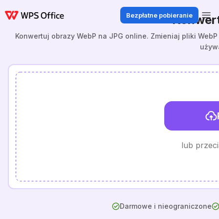
Bezpłatne pobieranie
Konwert
Konwertuj obrazy WebP na JPG online. Zmieniaj pliki WebP 
używ
lub przeci
Darmowe i nieograniczone