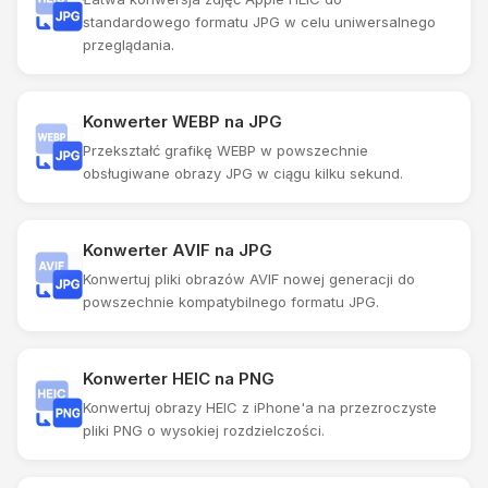
standardowego formatu JPG w celu uniwersalnego
przeglądania.
Konwerter WEBP na JPG
Przekształć grafikę WEBP w powszechnie
obsługiwane obrazy JPG w ciągu kilku sekund.
Konwerter AVIF na JPG
Konwertuj pliki obrazów AVIF nowej generacji do
powszechnie kompatybilnego formatu JPG.
Konwerter HEIC na PNG
Konwertuj obrazy HEIC z iPhone'a na przezroczyste
pliki PNG o wysokiej rozdzielczości.