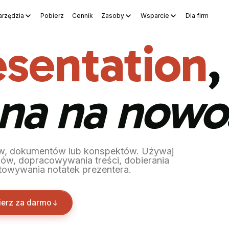
arzędzia
Pobierz
Cennik
Zasoby
Wsparcie
Dla firm
s
WPS Sheets
WPS Slides
WPS PDF
Odkryj narzędzia
Genera
sentation
,
na na nowo
w, dokumentów lub konspektów. Używaj
ów, dopracowywania treści, dobierania
otowywania notatek prezentera.
ierz za darmo