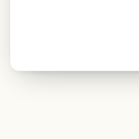
Creative
COLOR PALETTE
TYPOGRAPHY
Heading · 24pt
Body · Inter · 14pt