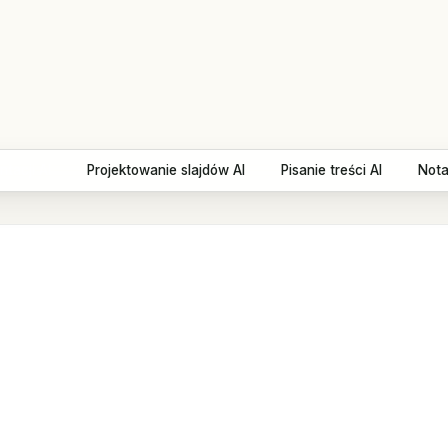
tacji AI
Projektowanie slajdów AI
Pisanie treści AI
Nota
Product Launch
Redefining the future
Agenda
Product Launch
Overview
Redefining the future of productivi
Features
Pricing
AGENDA