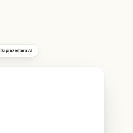
tki prezentera AI
ty
KEY METRICS