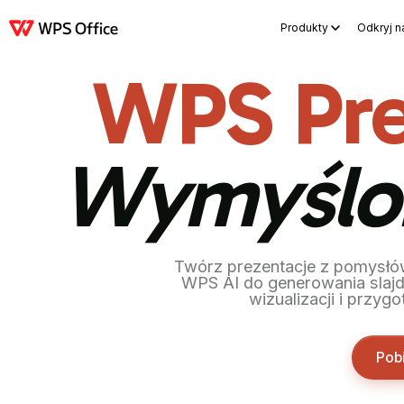
Produkty
Odkryj n
Produkty
Windows
Mac
Linux
Android
iOS
iPad
Online
WPS Doc
WPS Pre
Wymyślo
Twórz prezentacje z pomysłó
WPS AI do generowania slajd
wizualizacji i przyg
Pob