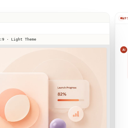
WP
:9 · Light Theme
AI