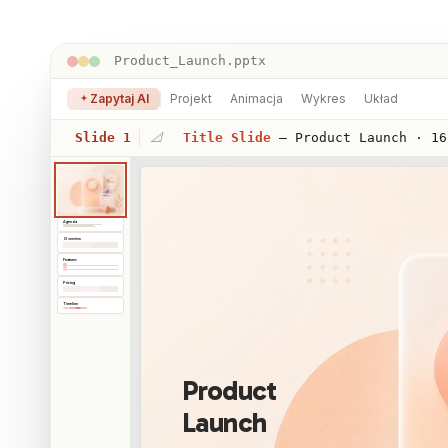
Product_Launch.pptx
Zapytaj AI
Projekt
Animacja
Wykres
Układ
Title Slide
— Product Launch · 16
Slide 1
📐
Agenda
Overview
Features
Pricing
Timeline
Product
Launch