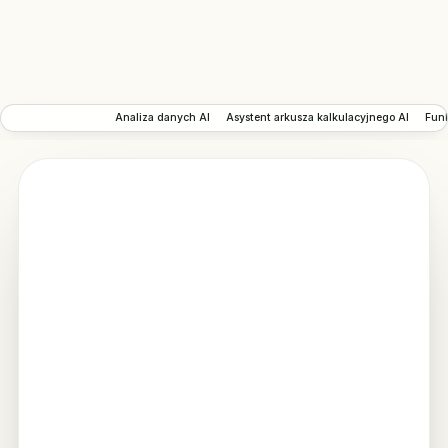
Kreator formuł AI
Analiza danych AI
Asystent arkusza kalkulacyjnego AI
Funk