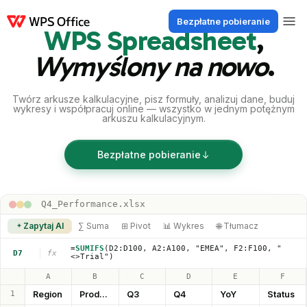
Bezpłatne pobieranie
WPS Spreadsheet
,
Produkty
Windows
Mac
Linux
Android
iOS
iPad
Online
WPS Doc
Wymyślony na nowo
.
Twórz arkusze kalkulacyjne, pisz formuły, analizuj dane, buduj
wykresy i współpracuj online — wszystko w jednym potężnym
arkuszu kalkulacyjnym.
Bezpłatne pobieranie
Q4_Performance.xlsx
Zapytaj AI
∑ Suma
⊞ Pivot
📊 Wykres
🌐 Tłumacz
=
SUMIFS
(D2:D100, A2:A100, "EMEA", F2:F100, "
D7
fx
<>Trial")
A
B
C
D
E
F
1
Region
Product
Q3
Q4
YoY
Status