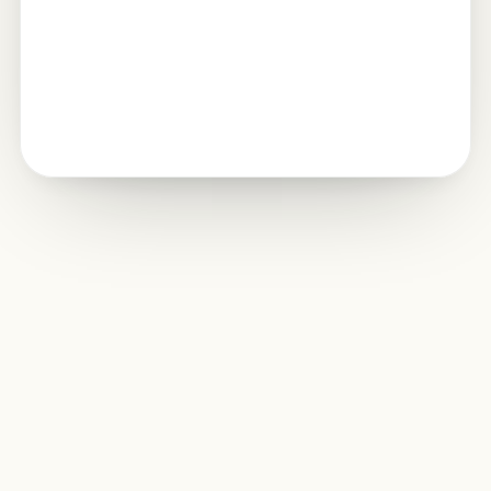
Edytuj razem.
Skądkolwiek
chcesz
.
Udostępniaj arkusze kalkulacyjne, wspólnie edytuj z