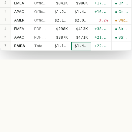
2
EMEA
Office Pro
$842K
$986K
+17.1%
● On track
3
APAC
Office Pro
$1.20M
$1.40M
+16.1%
● On track
4
AMER
Office Pro
$2.11M
$2.04M
−3.2%
● Watch
5
EMEA
PDF Suite
$298K
$413K
+38.4%
● Strong
6
APAC
PDF Suite
$387K
$471K
+21.9%
● Strong
7
EMEA
Total
$1.14M
$1.40M
+22.7%